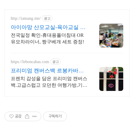
http://iamang.me/
광고
아이아망 산모교실-육아교실 6
월산모교실, 전국산모교실
전국일정 확인-휴대용폴더침대 OR
유모차라이너, 짱구베개 세트 증정!
https://leboncabas.com
광고
프리미엄 캔버스백 르봉카바스
SNS에서 입소문 중!
프렌치 감성을 담은 프리미엄 캔버스
백.고급스럽고 모던한 여행가방,기저
귀가방,골프백
공감
구독하기