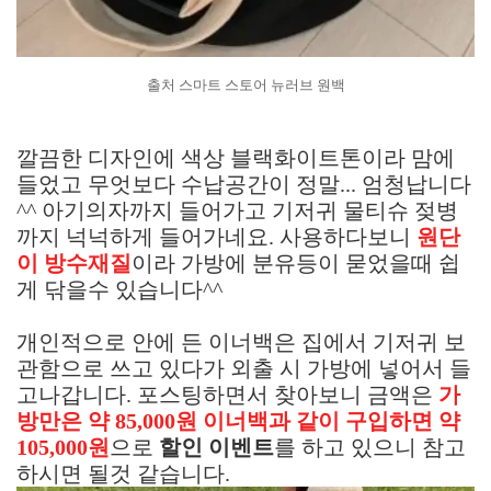
출처 스마트 스토어 뉴러브 원백
깔끔한 디자인에 색상 블랙화이트톤이라 맘에
들었고 무엇보다 수납공간이 정말... 엄청납니다
^^ 아기의자까지 들어가고 기저귀 물티슈 젖병
까지 넉넉하게 들어가네요. 사용하다보니
원단
이 방수재질
이라 가방에 분유등이 묻었을때 쉽
게 닦을수 있습니다^^
개인적으로 안에 든 이너백은 집에서 기저귀 보
관함으로 쓰고 있다가 외출 시 가방에 넣어서 들
고나갑니다. 포스팅하면서 찾아보니 금액은
가
방만은 약 85,000원
이너백과 같이 구입하면 약
105,000원
으로
할인 이벤트
를 하고 있으니 참고
하시면 될것 같습니다.