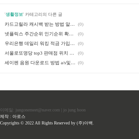
'
생활정보
' 카테고리의 다른 글
카드고릴라 캐시백 받는 방법 알아보기(15만원 캐시백받기)
(0)
넷플릭스 주간순위 인기순위 확인하는 방법(디즈니 플러스, 애플tv 인기순위확인)
(0)
우리은행 데일리 워킹 적금 가입하고 11%금리 받기
(0)
서울로또명당 top3 판매점 위치 정보 알아보기
(0)
세이펜 음원 다운로드 방법 a/s및 제품등록 방법 알아보기
(0)
이메일: jungonemeet@naver.com | jo jung hoon
제작 : 아로스
Copyrights © 2022 All Rights Reserved by (주)아백.