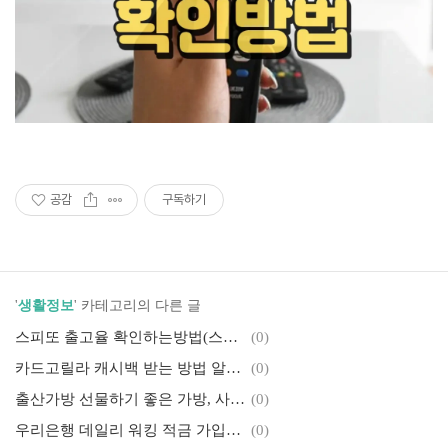
공감
구독하기
'
생활정보
' 카테고리의 다른 글
스피또 출고율 확인하는방법(스피또500, 스피또1000, 스피또2000)
(0)
카드고릴라 캐시백 받는 방법 알아보기(15만원 캐시백받기)
(0)
출산가방 선물하기 좋은 가방, 사용하기 좋은 가방 추천3가지
(0)
우리은행 데일리 워킹 적금 가입하고 11%금리 받기
(0)