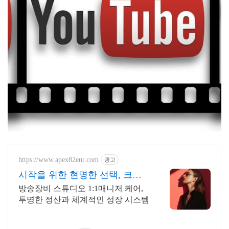
https://www.apex82ent.com
광고
시작을 위한 현명한 선택, 크리
에이터, BJ 상시 모집
방송장비 스튜디오 1:1매니저 케어,
투명한 정산과 체계적인 성장 시스템