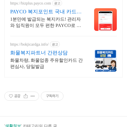
https://bizplus.payco.com
광고
PAYCO 복지포인트 국내 카드가
맹점 어디서나
1분만에 발급되는 복지카드! 관리자
와 임직원이 모두 편한 PAYCO로 복
지하세요
https://bokjicardga.info/
광고
화물복지파트너 간편상담
화물차량, 화물업종 주유할인카드 간
편심사, 당일발급
공감
구독하기
'
생활정보
' 카테고리의 다른 글