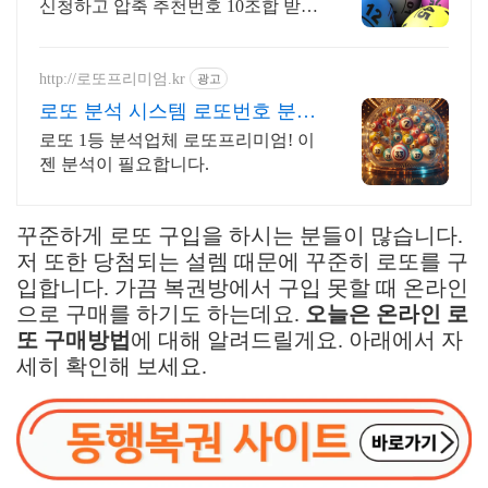
신청하고 압축 추천번호 10조합 받아
가세요 지금 신청시 로또 1등 무료 압
축 추천번호 문자 무료 발송해드립니
다
http://로또프리미엄.kr
광고
로또 분석 시스템 로또번호 분석
업체
로또 1등 분석업체 로또프리미엄! 이
젠 분석이 필요합니다.
꾸준하게 로또 구입을 하시는 분들이 많습니다.
저 또한 당첨되는 설렘 때문에 꾸준히 로또를 구
입합니다. 가끔 복권방에서 구입 못할 때 온라인
으로 구매를 하기도 하는데요.
오늘은 온라인 로
또 구매방법
에 대해 알려드릴게요. 아래에서 자
세히 확인해 보세요.