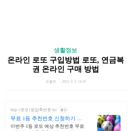
생활정보
온라인 로또 구입방법 로또, 연금복
권 온라인 구매 방법
조월천
2023. 9. 5. 14:26
http://로또1등압축번호.kr/
광고
무료 1등 추천번호 신청하기 이
번주 1등 추천번호무료받기
이번주 1등 로또 예상 추천번호 무료