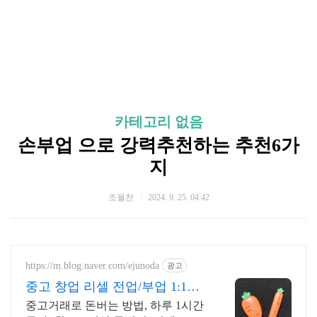
카테고리 없음
손부업 으로 강력추천하는 추천6가
지
조월천
2024. 9. 25. 04:42
https://m.blog.naver.com/ejunoda
광고
중고 창업 리셀 전업/부업 1:1교
육 하루 3시간 완성
중고거래로 돈버는 방법, 하루 1시간