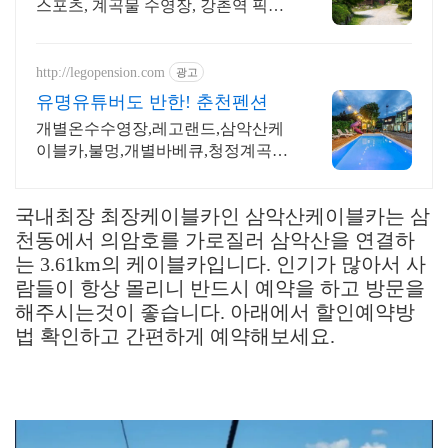
스포츠, 계곡물 수영장, 강촌역 픽업
가능
http://legopension.com
광고
유명유튜버도 반한! 춘천펜션
개별온수수영장,레고랜드,삼악산케
이블카,불멍,개별바베큐,청정계곡!
키즈펜션! 수영장,
국내최장 최장케이블카인 삼악산케이블카는 삼
천동에서 의암호를 가로질러 삼악산을 연결하
는 3.61km의 케이블카입니다. 인기가 많아서 사
람들이 항상 몰리니 반드시 예약을 하고 방문을
해주시는것이 좋습니다. 아래에서 할인예약방
법 확인하고 간편하게 예약해보세요.