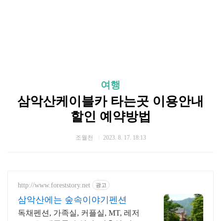
여행
삼악산케이블카 타는곳 이용안내
할인 예약방법
조월천
2023. 8. 17. 18:13
http://www.foreststory.net
광고
삼악산에는 숲속이야기펜션
독채펜션, 가족실, 커플실, MT, 레저